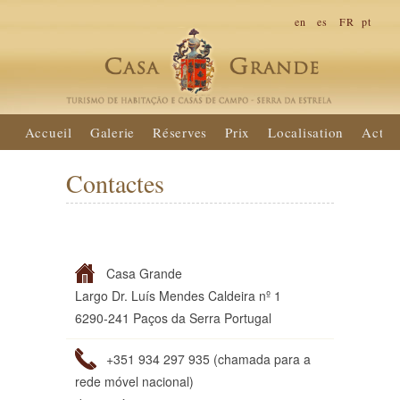
en
es
FR
pt
Accueil
Galerie
Réserves
Prix
Localisation
Activi
Contactes
Casa Grande
Largo Dr. Luís Mendes Caldeira nº 1
6290-241 Paços da Serra Portugal
+351 934 297 935 (chamada para a
rede móvel nacional)