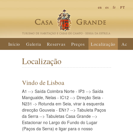
en
es
fr
PT
Início
Galeria
Reservas
Preços
Localização
Activ
Localização
Vindo de Lisboa
A1 --> Saída Coimbra Norte - IP3 --> Saída
Mangualde, Nelas - IC12 --> Direção Seia -
N231 -> Rotunda em Seia, virar à esquerda
direcção Gouveia - EN17 --> Tabuleta Paços
da Serra --> Tabuletas Casa Grande -->
Estacionar no Largo do Fundo do Lugar
(Paços da Serra) e ligar para o nosso